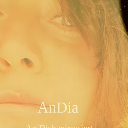
AnDia
Liedermacher-Kunst
KlangRäume
Projekt Neideck
AnD
ia
Klangbilder
An
Dich adressiert